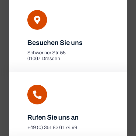
Leaflet
|
Besuchen Sie uns
Map tiles by
CARTO
, under
CC BY 3.0
. Data by
OpenStreetMap
, under ODbL.
Schweriner Str. 56
01067 Dresden
Rufen Sie uns an
+49 (0) 351 82 61 74 99