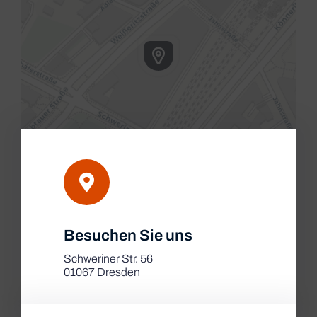
Leaflet
|
Besuchen Sie uns
Map tiles by
CARTO
, under
CC BY 3.0
. Data by
OpenStreetMap
, under ODbL.
Schweriner Str. 56
01067 Dresden