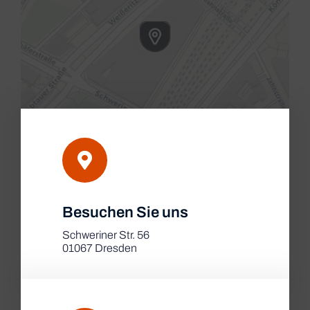
Leaflet
|
Besuchen Sie uns
Map tiles by
CARTO
, under
CC BY 3.0
. Data by
OpenStreetMap
, under ODbL.
Schweriner Str. 56
01067 Dresden