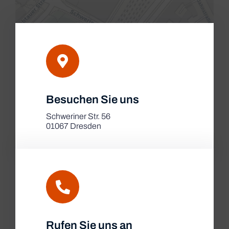
Leaflet
|
Besuchen Sie uns
Map tiles by
CARTO
, under
CC BY 3.0
. Data by
OpenStreetMap
, under ODbL.
Schweriner Str. 56
01067 Dresden
Rufen Sie uns an