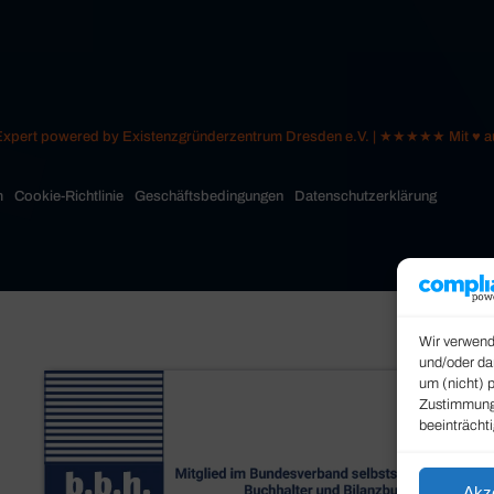
 Expert powered by Existenzgründerzentrum Dresden e.V. | ★★★★★ Mit ♥
m
Cookie-Richtlinie
Geschäftsbedingungen
Datenschutzerklärung
Wir verwend
und/oder da
um (nicht) 
Zustimmung 
beeinträcht
Akz