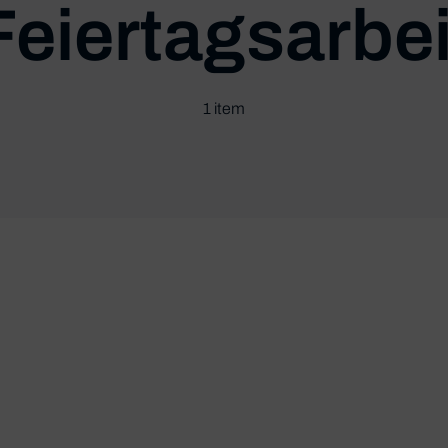
Feiertagsarbei
1 item