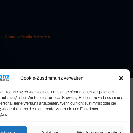
 aus Dresden für alle ★★★★★
Cookie-Zustimmung verwalten
en Technologien wie Cookies, um Geräteinformationen zu speichern
rauf zuzugreifen. Wir tun dies, um das Browsing-Erlebnis zu verbessern und
personalisierte Werbung anzuzeigen. Wenn du nicht zustimmst oder die
widerrufst, kann dies bestimmte Merkmale und Funktionen
igen.
eptieren
Ablehnen
Einstellungen ansehen