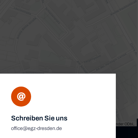
Schreiben Sie uns
et
|
Map tiles by
CARTO
, under
CC BY 3.0
. Data by
OpenStreetMap
, under ODbL.
office@egz-dresden.de