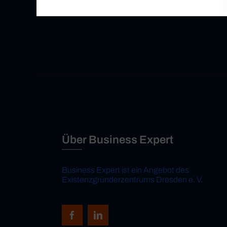
Über Business Expert
Business Expert ist ein Angebot des
Existenzgründerzentrums Dresden e. V.