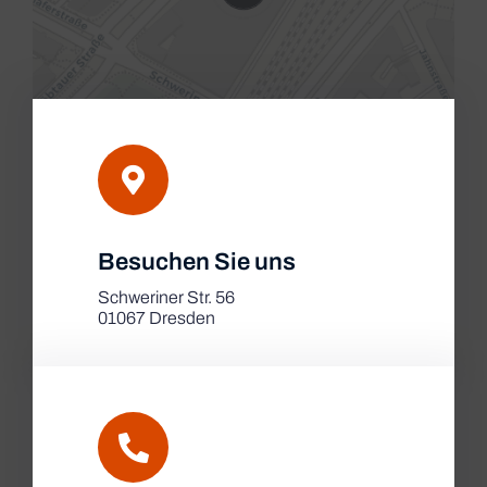
Leaflet
|
Besuchen Sie uns
Map tiles by
CARTO
, under
CC BY 3.0
. Data by
OpenStreetMap
, under ODbL.
Schweriner Str. 56
01067 Dresden