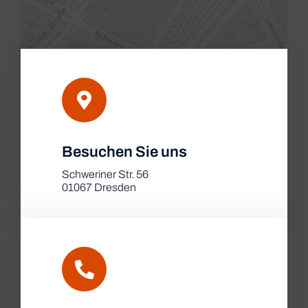
Leaflet
|
Besuchen Sie uns
Map tiles by
CARTO
, under
CC BY 3.0
. Data by
OpenStreetMap
, under ODbL.
Schweriner Str. 56
01067 Dresden