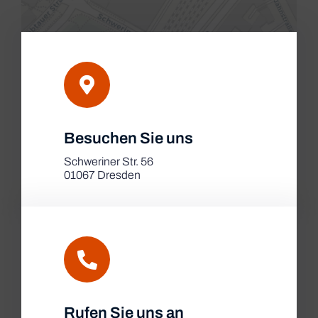
Leaflet
|
Besuchen Sie uns
Map tiles by
CARTO
, under
CC BY 3.0
. Data by
OpenStreetMap
, under ODbL.
Schweriner Str. 56
01067 Dresden
Rufen Sie uns an