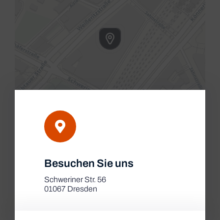
Leaflet
|
Besuchen Sie uns
Map tiles by
CARTO
, under
CC BY 3.0
. Data by
OpenStreetMap
, under ODbL.
Schweriner Str. 56
01067 Dresden