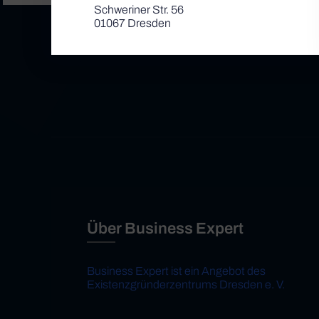
Schweriner Str. 56
01067 Dresden
Über Business Expert
Business Expert ist ein Angebot des
Existenzgründerzentrums Dresden e. V.