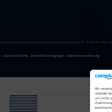
 Expert powered by Existenzgründerzentrum Dresden e.V. | ★★★★★ Mit ♥
m
Cookie-Richtlinie
Geschäftsbedingungen
Datenschutzerklärung
Wir verwend
und/oder da
um (nicht) 
Zustimmung 
beeinträcht