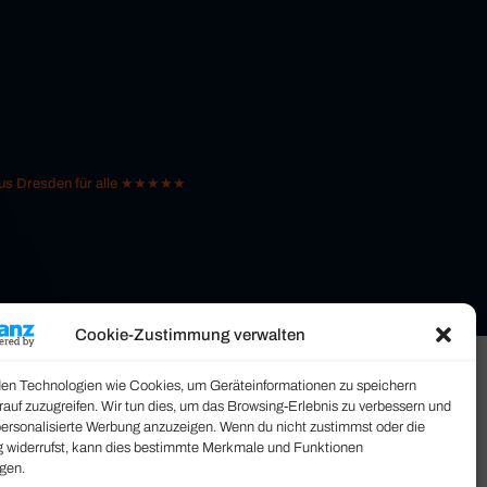
 aus Dresden für alle ★★★★★
Cookie-Zustimmung verwalten
en Technologien wie Cookies, um Geräteinformationen zu speichern
rauf zuzugreifen. Wir tun dies, um das Browsing-Erlebnis zu verbessern und
personalisierte Werbung anzuzeigen. Wenn du nicht zustimmst oder die
widerrufst, kann dies bestimmte Merkmale und Funktionen
igen.