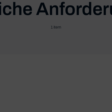
liche Anforde
1 item