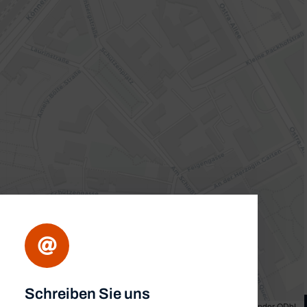
Schreiben Sie uns
et
|
Map tiles by
CARTO
, under
CC BY 3.0
. Data by
OpenStreetMap
, under ODbL.