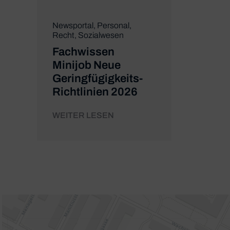
Newsportal
,
Personal
,
Recht
,
Sozialwesen
Fachwissen
Minijob Neue
Geringfügigkeits-
Richtlinien 2026
WEITER LESEN