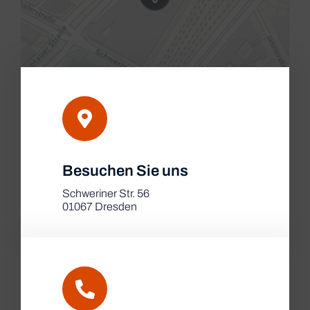
Leaflet
|
Besuchen Sie uns
Map tiles by
CARTO
, under
CC BY 3.0
. Data by
OpenStreetMap
, under ODbL.
Schweriner Str. 56
01067 Dresden