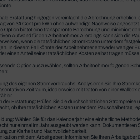
nnte.
ale Erstattung hingegen vereinfacht die Abrechnung erheblich, d
trag von 34 Cent pro kWh ohne aufwendige Nachweise angesetzt
e Option bietet eine transparente Berechnung und minimiert de
tiven Aufwand für den Arbeitnehmer. Allerdings kann sich die Pa
 erweisen, wenn die tatsächlichen Stromkosten unter dem festge
gen. In diesem Fall könnte der Arbeitnehmer entweder weniger Er
der einen Anteil seiner tatsächlichen Kosten selbst tragen müsse
ssende Option auszuwählen, sollten Arbeitnehmer folgende Schr
men:
rung des eigenen Stromverbrauchs: Analysieren Sie Ihre Stromk
äsentativen Zeitraum, idealerweise mit Daten von einer Wallbox
ähler.
ch der Erstattung: Prüfen Sie die durchschnittlichen Strompreise 
racht, ob Ihre tatsächlichen Kosten unter dem Pauschalbetrag lie
idung: Wählen Sie für das Kalenderjahr eine einheitliche Method
echt nur einmal im Jahr ausgeübt werden kann. Dokumentieren S
ng zur Klarheit und Nachvollziehbarkeit.
kation mit dem Arbeitgeber: Informieren Sie Ihren Arbeitgeber ü