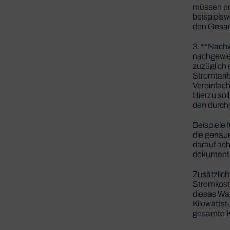
müssen pro
beispiels
den Gesam
3. **Nach
nachgewies
zuzüglich 
Stromtarif
Vereinfach
Hierzu so
den durchs
Beispiele 
die genaue
darauf ach
dokumenti
Zusätzlich
Stromkoste
dieses Wa
Kilowattst
gesamte Ka