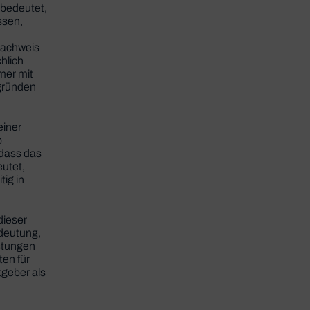
 bedeutet,
ssen,
Nachweis
hlich
mer mit
gründen
einer
o
 dass das
eutet,
tig in
dieser
edeutung,
astungen
ten für
tgeber als