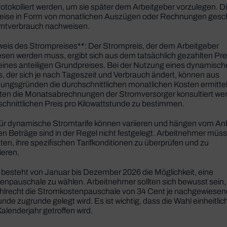
tokolliert werden, um sie später dem Arbeitgeber vorzulegen. D
weise in Form von monatlichen Auszügen oder Rechnungen gesc
tverbrauch nachweisen.
weis des Strompreises**: Der Strompreis, der dem Arbeitgeber
en werden muss, ergibt sich aus dem tatsächlich gezahlten Pre
eines anteiligen Grundpreises. Bei der Nutzung eines dynamisc
s, der sich je nach Tageszeit und Verbrauch ändert, können aus
ungsgründen die durchschnittlichen monatlichen Kosten ermittel
llten die Monatsabrechnungen der Stromversorger konsultiert we
chnittlichen Preis pro Kilowattstunde zu bestimmen.
für dynamische Stromtarife können variieren und hängen vom Anb
n Beträge sind in der Regel nicht festgelegt. Arbeitnehmer müs
ten, ihre spezifischen Tarifkonditionen zu überprüfen und zu
eren.
 besteht von Januar bis Dezember 2026 die Möglichkeit, eine
npauschale zu wählen. Arbeitnehmer sollten sich bewusst sein, 
hlrecht die Stromkostenpauschale von 34 Cent je nachgewiesen
unde zugrunde gelegt wird. Es ist wichtig, dass die Wahl einheitlich
lenderjahr getroffen wird.