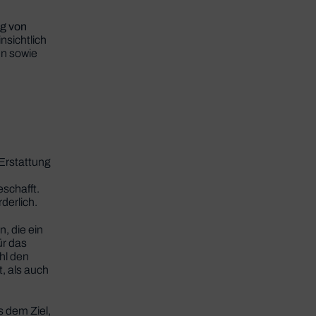
ng von
nsichtlich
n sowie
Erstattung
schafft.
derlich.
, die ein
ür das
hl den
, als auch
s dem Ziel,