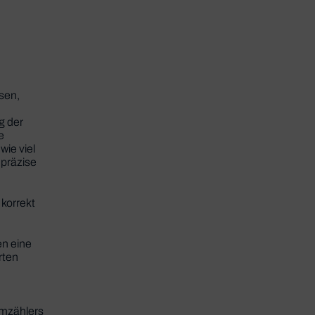
sen,
g der
e
wie viel
 präzise
korrekt
en eine
rten
omzählers