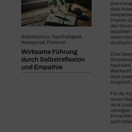
eine tran
dass Arbe
beispielsw
(Hybrid-)E
des Strom
bezahlten 
Arbeitsschutz
,
Nachhaltigkeit
,
einem dyn
Newsportal
,
Personal
durchschn
Wirksame Führung
Eine Über
durch Selbstreflexion
Stromkoste
Nachweis e
und Empathie
Wahlrecht 
dass sowoh
Anspruch
Für die Ar
neuen Reg
da er zusä
verringert
Firmenfahr
auch Arbei