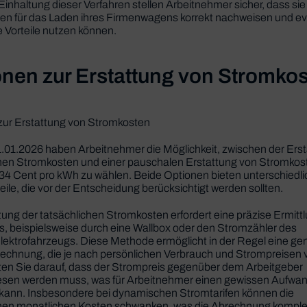
Einhaltung dieser Verfahren stellen Arbeitnehmer sicher, dass sie
en für das Laden ihres Firmenwagens korrekt nachweisen und ev
e Vorteile nutzen können.
nen zur Erstattung von Stromko
zur Erstattung von Stromkosten
.01.2026 haben Arbeitnehmer die Möglichkeit, zwischen der Erst
chen Stromkosten und einer pauschalen Erstattung von Stromkost
4 Cent pro kWh zu wählen. Beide Optionen bieten unterschiedli
ile, die vor der Entscheidung berücksichtigt werden sollten.
tung der tatsächlichen Stromkosten erfordert eine präzise Ermitt
, beispielsweise durch eine Wallbox oder den Stromzähler des
lektrofahrzeugs. Diese Methode ermöglicht in der Regel eine g
chnung, die je nach persönlichen Verbrauch und Strompreisen v
ten Sie darauf, dass der Strompreis gegenüber dem Arbeitgeber
sen werden muss, was für Arbeitnehmer einen gewissen Aufwa
kann. Insbesondere bei dynamischen Stromtarifen können die
chen monatlichen Kosten schwanken, was die Abrechnung kompl