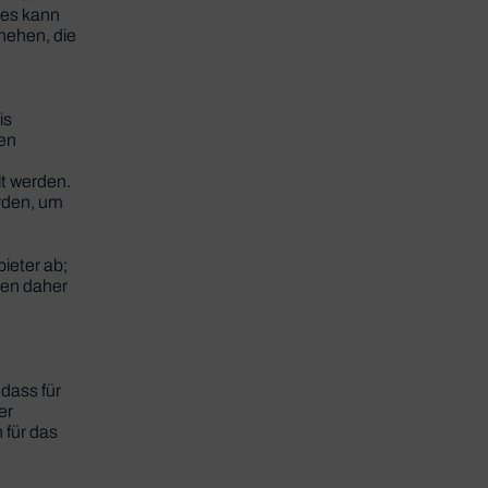
ies kann
hehen, die
is
hen
t werden.
rden, um
ieter ab;
sen daher
dass für
er
 für das