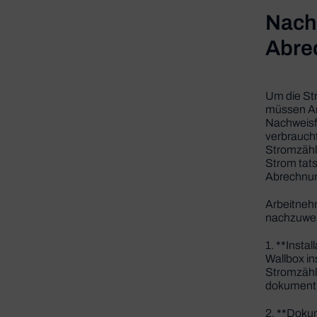
Nach
Abre
Um die St
müssen Ar
Nachweisfü
verbrauch
Stromzähle
Strom tats
Abrechnun
Arbeitnehm
nachzuwei
1. **Insta
Wallbox in
Stromzähl
dokumenti
2. **Doku