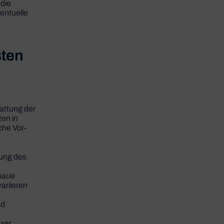
 die
entuelle
sten
attung der
en in
che Vor-
lung des
enaue
ariieren
nd
exer