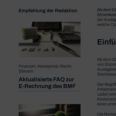
Ab dem 01
Empfehlung der Redaktion
Stromkost
der Ausla
welche Op
Einf
Ab dem 01
von Stromk
Finanzen
,
Newsportal
,
Recht
,
Auslagene
Steuern
Stattdesse
Aktualisierte FAQ zur
Der Begrif
E-Rechnung des BMF
Arbeitnehm
Laden ein
Kostenante
einen ante
Die Notwen