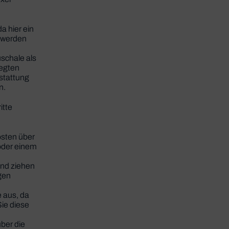
a hier ein
 werden
n
uschale als
legten
stattung
n.
itte
osten über
 oder einem
und ziehen
gen
e aus, da
ie diese
ber die