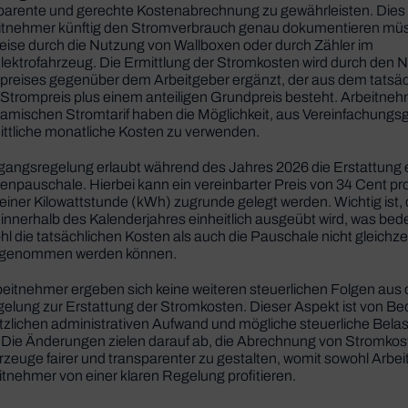
sparente und gerechte Kostenabrechnung zu gewährleisten. Dies
itnehmer künftig den Stromverbrauch genau dokumentieren mü
eise durch die Nutzung von Wallboxen oder durch Zähler im
lektrofahrzeug. Die Ermittlung der Stromkosten wird durch den 
preises gegenüber dem Arbeitgeber ergänzt, der aus dem tatsäc
Strompreis plus einem anteiligen Grundpreis besteht. Arbeitneh
amischen Stromtarif haben die Möglichkeit, aus Vereinfachungs
ittliche monatliche Kosten zu verwenden.
gangsregelung erlaubt während des Jahres 2026 die Erstattung 
npauschale. Hierbei kann ein vereinbarter Preis von 34 Cent pr
iner Kilowattstunde (kWh) zugrunde gelegt werden. Wichtig ist,
innerhalb des Kalenderjahres einheitlich ausgeübt wird, was bed
l die tatsächlichen Kosten als auch die Pauschale nicht gleichzei
 genommen werden können.
beitnehmer ergeben sich keine weiteren steuerlichen Folgen aus 
elung zur Erstattung der Stromkosten. Dieser Aspekt ist von B
tzlichen administrativen Aufwand und mögliche steuerliche Bel
. Die Änderungen zielen darauf ab, die Abrechnung von Stromkos
zeuge fairer und transparenter zu gestalten, womit sowohl Arbei
tnehmer von einer klaren Regelung profitieren.