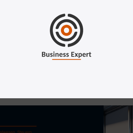
ialwesen
,
Steuern