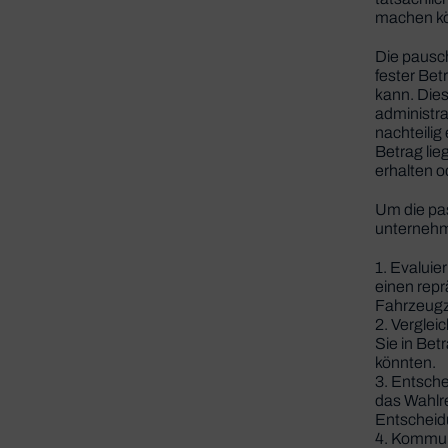
machen kö
Die pausch
fester Be
kann. Dies
administra
nachteilig
Betrag lie
erhalten o
Um die pa
unterneh
1. Evaluie
einen repr
Fahrzeugz
2. Verglei
Sie in Bet
könnten.
3. Entsche
das Wahlr
Entscheidu
4. Kommuni