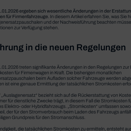
.01.2026 ergeben sich wesentliche Änderungen in der Erstattu
en für Firmenfahrzeuge.
In diesem Artikel erfahren Sie, was Sie hi
genersatzpauschalen und der Nachweisführung beachten müsse
tionen zur Verfügung stehen.
ührung in die neuen Regelungen
.01.2026 treten signifikante Änderungen in den Regelungen zur 
osten für Firmenwagen in Kraft. Die bisherigen monatlichen
rsatzpauschalen beim Aufladen solcher Fahrzeuge werden abge
n ist eine genaue Ermittlung der tatsächlichen Stromkosten erfor
f „Auslagenersatz“ bezieht sich auf die Rückerstattung von Kosten
er für dienstliche Zwecke trägt, in diesem Fall die Stromkosten f
es Elektro- oder Hybridfahrzeugs. „Stromkosten“ umfassen sowo
il, der für den Stromverbrauch beim Laden des Fahrzeugs anfällt
iligen Grundpreis für den Stromanschluss.
digkeit, die tatsächlichen Stromkosten zu ermitteln, entsteht au