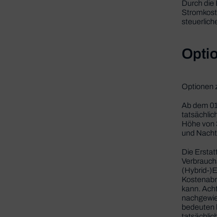
Durch die 
Stromkost
steuerlich
Optio
Optionen 
Ab dem 01
tatsächli
Höhe von 3
und Nachte
Die Erstat
Verbrauchs
(Hybrid-)E
Kostenabre
kann. Ach
nachgewie
bedeuten 
tatsächli