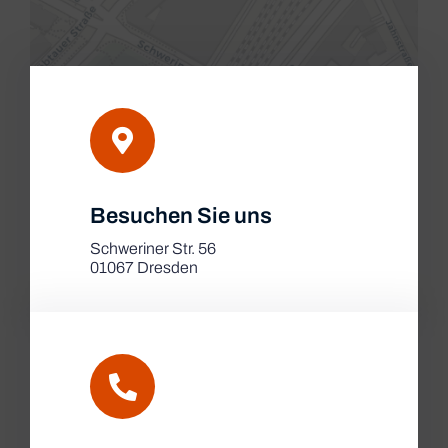
Leaflet
|
Besuchen Sie uns
Map tiles by
CARTO
, under
CC BY 3.0
. Data by
OpenStreetMap
, under ODbL.
Schweriner Str. 56
01067 Dresden