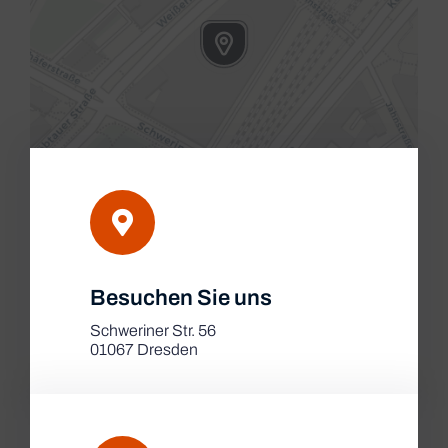
Leaflet
|
Besuchen Sie uns
Map tiles by
CARTO
, under
CC BY 3.0
. Data by
OpenStreetMap
, under ODbL.
Schweriner Str. 56
01067 Dresden