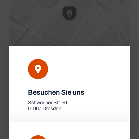
Leaflet
|
Besuchen Sie uns
Map tiles by
CARTO
, under
CC BY 3.0
. Data by
OpenStreetMap
, under ODbL.
Schweriner Str. 56
01067 Dresden