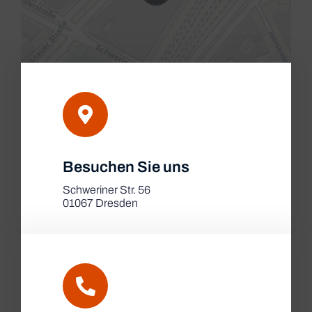
Leaflet
|
Besuchen Sie uns
Map tiles by
CARTO
, under
CC BY 3.0
. Data by
OpenStreetMap
, under ODbL.
Schweriner Str. 56
01067 Dresden