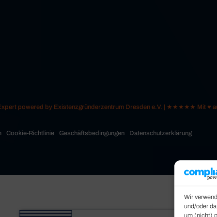
 Expert powered by Existenzgründerzentrum Dresden e.V. | ★★★★★ Mit ♥
m
Cookie-Richtlinie
Geschäftsbedingungen
Datenschutzerklärung
Wir verwend
und/oder da
um (nicht) 