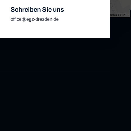
Schreiben Sie uns
et
|
Map tiles by
CARTO
, under
CC BY 3.0
. Data by
OpenStreetMap
, under ODbL.
office@egz-dresden.de