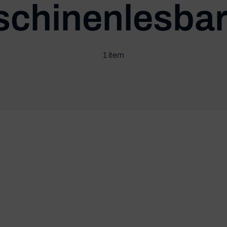
chinenlesbar
1 item