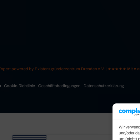
 Expert powered by Existenzgründerzentrum Dresden e.V. | ★★★★★ Mit ♥
m
Cookie-Richtlinie
Geschäftsbedingungen
Datenschutzerklärung
Wir verwend
und/oder da
um (nicht) 