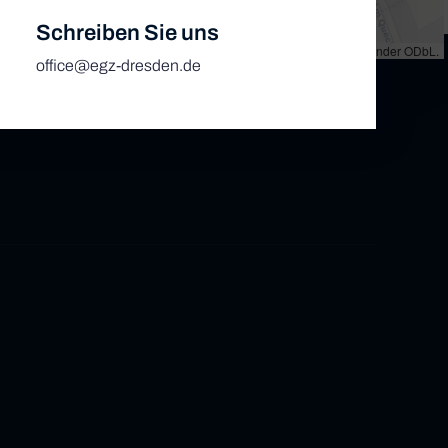
Schreiben Sie uns
et
|
Map tiles by
CARTO
, under
CC BY 3.0
. Data by
OpenStreetMap
, under ODbL.
office@egz-dresden.de