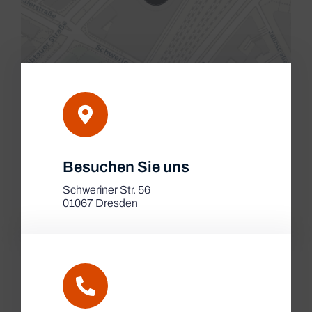
Leaflet
|
Besuchen Sie uns
Map tiles by
CARTO
, under
CC BY 3.0
. Data by
OpenStreetMap
, under ODbL.
Schweriner Str. 56
01067 Dresden