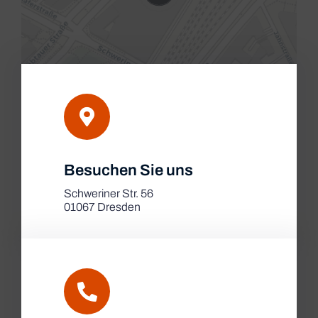
Leaflet
|
Besuchen Sie uns
Map tiles by
CARTO
, under
CC BY 3.0
. Data by
OpenStreetMap
, under ODbL.
Schweriner Str. 56
01067 Dresden