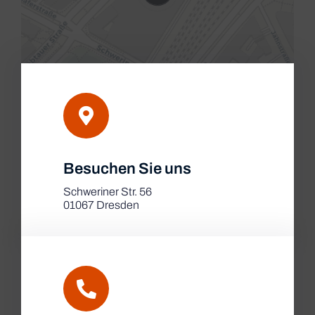
Leaflet
|
Besuchen Sie uns
Map tiles by
CARTO
, under
CC BY 3.0
. Data by
OpenStreetMap
, under ODbL.
Schweriner Str. 56
01067 Dresden