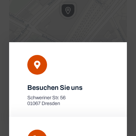
Leaflet
|
Besuchen Sie uns
Map tiles by
CARTO
, under
CC BY 3.0
. Data by
OpenStreetMap
, under ODbL.
Schweriner Str. 56
01067 Dresden