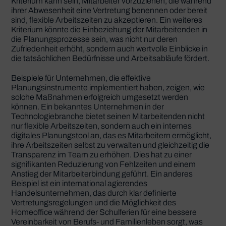
Kriterium kann sein, Mitarbeiter vorzuziehen, die während
ihrer Abwesenheit eine Vertretung benennen oder bereit
sind, flexible Arbeitszeiten zu akzeptieren. Ein weiteres
Kriterium könnte die Einbeziehung der Mitarbeitenden in
die Planungsprozesse sein, was nicht nur deren
Zufriedenheit erhöht, sondern auch wertvolle Einblicke in
die tatsächlichen Bedürfnisse und Arbeitsabläufe fördert.
Beispiele für Unternehmen, die effektive
Planungsinstrumente implementiert haben, zeigen, wie
solche Maßnahmen erfolgreich umgesetzt werden
können. Ein bekanntes Unternehmen in der
Technologiebranche bietet seinen Mitarbeitenden nicht
nur flexible Arbeitszeiten, sondern auch ein internes
digitales Planungstool an, das es Mitarbeitern ermöglicht,
ihre Arbeitszeiten selbst zu verwalten und gleichzeitig die
Transparenz im Team zu erhöhen. Dies hat zu einer
signifikanten Reduzierung von Fehlzeiten und einem
Anstieg der Mitarbeiterbindung geführt. Ein anderes
Beispiel ist ein international agierendes
Handelsunternehmen, das durch klar definierte
Vertretungsregelungen und die Möglichkeit des
Homeoffice während der Schulferien für eine bessere
Vereinbarkeit von Berufs- und Familienleben sorgt, was